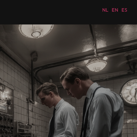
NL
|
EN
|
ES