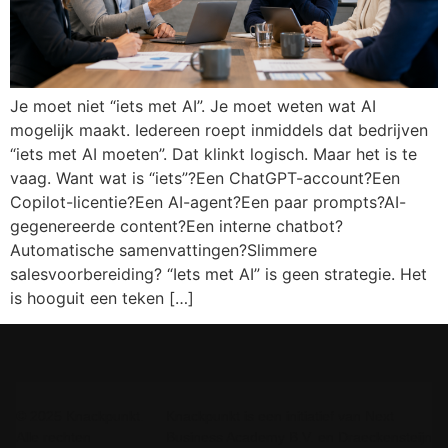
Je moet niet “iets met AI”. Je moet weten wat AI
mogelijk maakt. Iedereen roept inmiddels dat bedrijven
“iets met AI moeten”. Dat klinkt logisch. Maar het is te
vaag. Want wat is “iets”?Een ChatGPT-account?Een
Copilot-licentie?Een AI-agent?Een paar prompts?AI-
gegenereerde content?Een interne chatbot?
Automatische samenvattingen?Slimmere
salesvoorbereiding? “Iets met AI” is geen strategie. Het
is hooguit een teken […]
© 2025 Knackpunkt.
Knackpunkt is een initiatief van Next
Alle rechten
Business Academy B.V. en Draeckensteijn