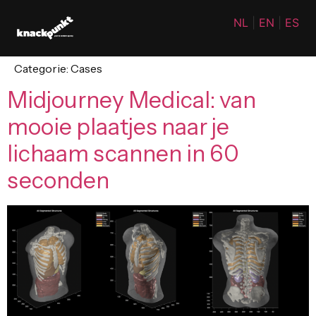
NL
|
EN
|
ES
Categorie:
Cases
Midjourney Medical: van
mooie plaatjes naar je
lichaam scannen in 60
seconden