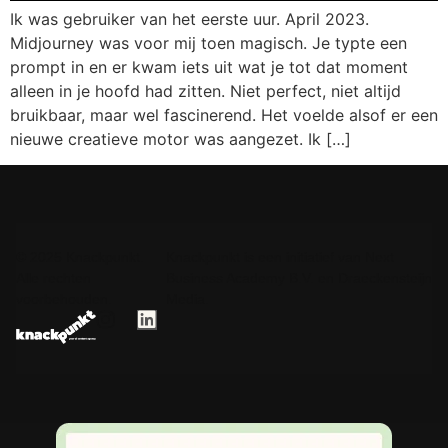
Ik was gebruiker van het eerste uur. April 2023.
Midjourney was voor mij toen magisch. Je typte een
prompt in en er kwam iets uit wat je tot dat moment
alleen in je hoofd had zitten. Niet perfect, niet altijd
bruikbaar, maar wel fascinerend. Het voelde alsof er een
nieuwe creatieve motor was aangezet. Ik […]
© 2025 Knackpunkt.
Knackpunkt is een initiatief van Next
Alle rechten
Business Academy B.V. en Draeckensteijn
voorbehouden.
Media.