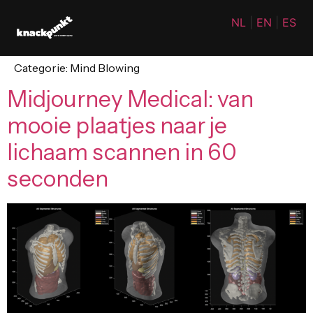
NL
|
EN
|
ES
Categorie:
Mind Blowing
Midjourney Medical: van
mooie plaatjes naar je
lichaam scannen in 60
seconden