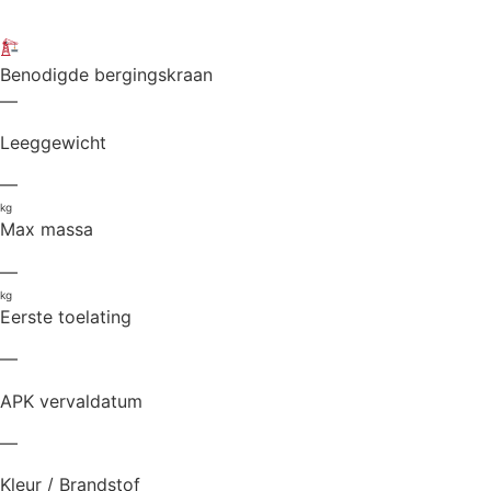
Benodigde bergingskraan
—
Leeggewicht
—
kg
Max massa
—
kg
Eerste toelating
—
APK vervaldatum
—
Kleur / Brandstof