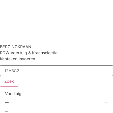
BERGING
KRAAN
RDW Voertuig & Kraanselectie
Kenteken invoeren
Zoek
Voertuig
—
—
—